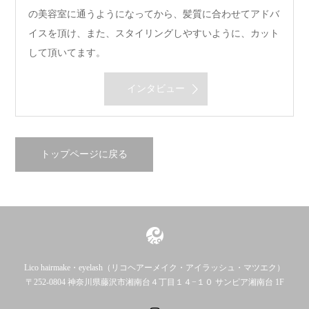
の美容室に通うようになってから、髪質に合わせてアドバ
イスを頂け、また、スタイリングしやすいように、カット
して頂いてます。
インタビュー
トップページに戻る
Lico hairmake・eyelash（リコヘアーメイク・アイラッシュ・マツエク）
〒252-0804 神奈川県藤沢市湘南台４丁目１４−１０ サンピア湘南台 1F
Instagram