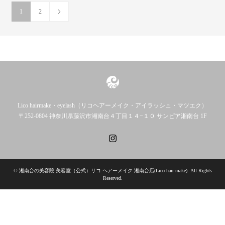
1
2
Lico hairmake・eyelash（リコヘアーメイク・アイラッシュ・マツエク）
〒252-0804 神奈川県藤沢市湘南台４丁目１４−１０ サンピア湘南台 1F
Instagram
©
湘南台の美容院 美容室（公式）リコ ヘアーメイク 湘南台店(Lico hair make)
. All Rights
Reserved.