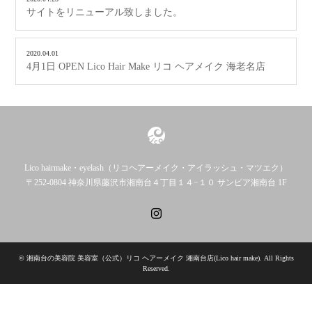
サイトをリニューアル致しました。
2020.04.01
4月1日 OPEN Lico Hair Make リコ ヘアメイク 海老名店
Lico hairmake・eyelash（リコヘアーメイク・アイラッシュ・マツエク）
〒252-0804 神奈川県藤沢市湘南台４丁目１４−１０ サンピア湘南台 1F
Instagram
©
湘南台の美容院 美容室（公式）リコ ヘアーメイク 湘南台店(Lico hair make)
. All Rights
Reserved.