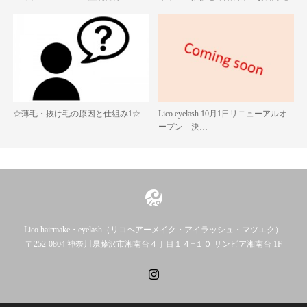
☆薄毛・抜け毛の原因と仕組み1☆
Lico eyelash 10月1日リニューアルオ
ープン 決…
Lico hairmake・eyelash（リコヘアーメイク・アイラッシュ・マツエク）
〒252-0804 神奈川県藤沢市湘南台４丁目１４−１０ サンピア湘南台 1F
Instagram